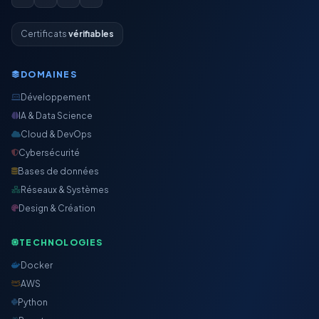
Certificats
vérifiables
DOMAINES
Développement
IA & Data Science
Cloud & DevOps
Cybersécurité
Bases de données
Réseaux & Systèmes
Design & Création
TECHNOLOGIES
Docker
AWS
Python