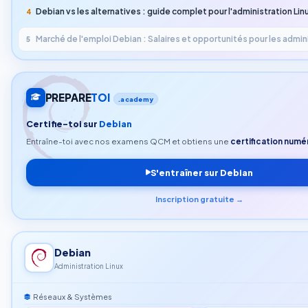
Debian vs les alternatives : guide complet pour l'administration Lin
4
Marché de l'emploi Debian : Salaires et opportunités pour les admin
5
PREPARE
TOI
.academy
Certifie-toi sur
Debian
Entraîne-toi avec nos examens QCM et obtiens une
certification numér
S'entraîner sur Debian
Inscription gratuite →
Debian
Administration Linux
Réseaux & Systèmes