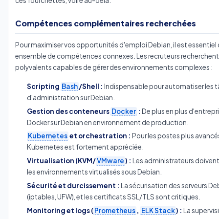
ces fourchettes, voire au-delà.
Compétences complémentaires recherchées
Pour maximiser vos opportunités d'emploi Debian, il est essentiel 
ensemble de compétences connexes. Les recruteurs recherchent 
polyvalents capables de gérer des environnements complexes :
Scripting
Bash
/Shell :
Indispensable pour automatiser les 
d'administration sur Debian.
Gestion des conteneurs
Docker
:
De plus en plus d'entrepr
Docker sur Debian en environnement de production.
Kubernetes
et orchestration :
Pour les postes plus avancés
Kubernetes est fortement appréciée.
Virtualisation (KVM/
VMware
) :
Les administrateurs doivent
les environnements virtualisés sous Debian.
Sécurité et durcissement :
La sécurisation des serveurs Deb
(iptables, UFW), et les certificats SSL/TLS sont critiques.
Monitoring et logs (
Prometheus
,
ELK Stack
) :
La supervisi