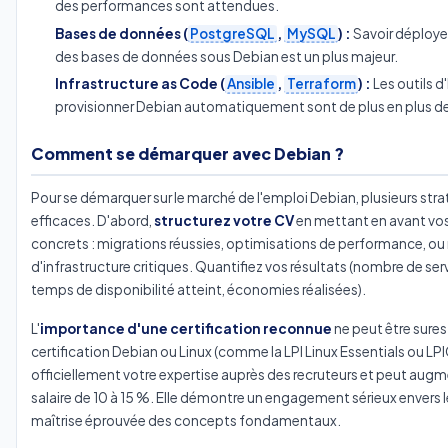
des performances sont attendues.
Bases de données (
PostgreSQL
,
MySQL
) :
Savoir déployer
des bases de données sous Debian est un plus majeur.
Infrastructure as Code (
Ansible
,
Terraform
) :
Les outils d
provisionner Debian automatiquement sont de plus en plus 
Comment se démarquer avec Debian ?
Pour se démarquer sur le marché de l'emploi Debian, plusieurs stra
efficaces. D'abord,
structurez votre CV
en mettant en avant vos
concrets : migrations réussies, optimisations de performance, ou
d'infrastructure critiques. Quantifiez vos résultats (nombre de ser
temps de disponibilité atteint, économies réalisées).
L'
importance d'une certification reconnue
ne peut être sure
certification Debian ou Linux (comme la LPI Linux Essentials ou LPI
officiellement votre expertise auprès des recruteurs et peut augm
salaire de 10 à 15 %. Elle démontre un engagement sérieux envers l
maîtrise éprouvée des concepts fondamentaux.