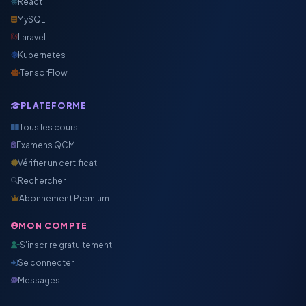
React
MySQL
Laravel
Kubernetes
TensorFlow
PLATEFORME
Tous les cours
Examens QCM
Vérifier un certificat
Rechercher
Abonnement Premium
MON COMPTE
S'inscrire gratuitement
Se connecter
Messages