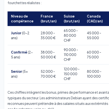
fourchettes réalistes :
Niveau de
France
Suisse
Canada
compétence
(brut/an)
(brut/an)
(CAD/an)
65 000 -
Junior
(0-2
28 000 -
45 000 -
80 000
ans)
35 000 €
55 000
CHF
90 000 -
Confirmé
(2-
38 000 -
60 000 -
110 000
5 ans)
50 000 €
75 000
CHF
120 000 -
Senior
(5+
52 000 -
80 000 -
150 000
ans)
70 000 €
100 000
CHF
Ces chiffres intègrent les bonus, primes de performance et avant
typiques du secteur. Les administrateurs Debian ayant des certifi
reconnues peuvent prétendre à des salaires situés aux extrémités