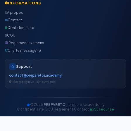
INFORMATIONS
À propos
Contact
Confidentialité
CGU
Règlement examens
Charte messagerie
Support
contact@preparetoi.academy
Réponse sous 24-48h ouvrables
© 2026
PREPARETOI
· preparetoi.academy
Confidentialité
·
CGU
·
Règlement
·
Contact
·
SSL sécurisé