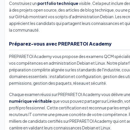
Construisez un
portfolio technique
visible. Cela peut inclure d
à des projets open source, des articles de blog technique, ou une
sur GitHub montrant vos scripts d'administration Debian. Les recr
apprécient les candidats qui partagent leurs connaissances et qui
la communauté.
Préparez-vous avec PREPARETOI Academy
PREPARETOI Academy vous propose des examens QCM spécialisé
vos compétences en administration Debian et Linux. Notre platef
préparation complète alignée sur les standards de l'industrie, couv
domaines essentiels : installation et configuration, gestion des uti
permissions, gestion des paquets, réseau et sécurité.
Chaque examen réussi sur PREPARETOI Academy vous délivre un
numérique vérifiable
que vous pouvez partager sur LinkedIn, vot
profil professionnel. Cette certification est reconnue par les empl
recruteurs IT comme une preuve concrète de votre compétence. 
milliers de candidats certifiés sur PREPARETOI Academy qui ont ac
carrière en validant leurs connaissances Debian et Linux.