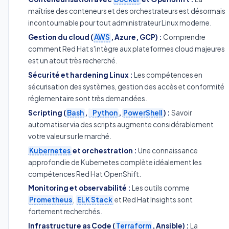
maîtrise des conteneurs et des orchestrateurs est désormais
incontournable pour tout administrateur Linux moderne.
Gestion du cloud (
AWS
, Azure, GCP) :
Comprendre
comment Red Hat s'intègre aux plateformes cloud majeures
est un atout très recherché.
Sécurité et hardening Linux :
Les compétences en
sécurisation des systèmes, gestion des accès et conformité
réglementaire sont très demandées.
Scripting (
Bash
,
Python
,
PowerShell
) :
Savoir
automatiser via des scripts augmente considérablement
votre valeur sur le marché.
Kubernetes
et orchestration :
Une connaissance
approfondie de Kubernetes complète idéalement les
compétences Red Hat OpenShift.
Monitoring et observabilité :
Les outils comme
Prometheus
,
ELK Stack
et Red Hat Insights sont
fortement recherchés.
Infrastructure as Code (
Terraform
, Ansible) :
La