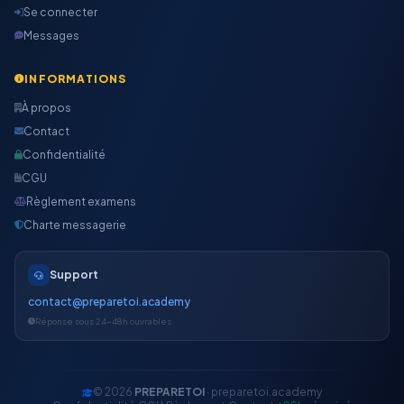
Se connecter
Messages
INFORMATIONS
À propos
Contact
Confidentialité
CGU
Règlement examens
Charte messagerie
Support
contact@preparetoi.academy
Réponse sous 24-48h ouvrables
© 2026
PREPARETOI
· preparetoi.academy