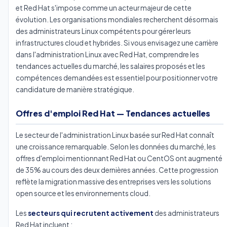
et Red Hat s'impose comme un acteur majeur de cette
évolution. Les organisations mondiales recherchent désormais
des administrateurs Linux compétents pour gérer leurs
infrastructures cloud et hybrides. Si vous envisagez une carrière
dans l'administration Linux avec Red Hat, comprendre les
tendances actuelles du marché, les salaires proposés et les
compétences demandées est essentiel pour positionner votre
candidature de manière stratégique.
Offres d'emploi Red Hat — Tendances actuelles
Le secteur de l'administration Linux basée sur Red Hat connaît
une croissance remarquable. Selon les données du marché, les
offres d'emploi mentionnant Red Hat ou CentOS ont augmenté
de 35% au cours des deux dernières années. Cette progression
reflète la migration massive des entreprises vers les solutions
open source et les environnements cloud.
Les
secteurs qui recrutent activement
des administrateurs
Red Hat incluent :