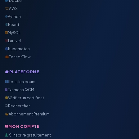
Docker
AWS
Python
React
MySQL
Laravel
Kubernetes
TensorFlow
PLATEFORME
Tous les cours
Examens QCM
Vérifier un certificat
Rechercher
Abonnement Premium
MON COMPTE
S'inscrire gratuitement