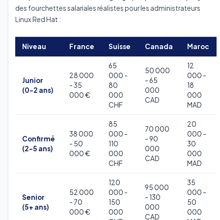
des fourchettes salariales réalistes pour les administrateurs
Linux Red Hat :
Niveau
France
Suisse
Canada
Maroc
65
12
50 000
28 000
000 -
000 -
Junior
- 65
- 35
80
18
(0-2 ans)
000
000 €
000
000
CAD
CHF
MAD
85
20
70 000
38 000
000 -
000 -
Confirmé
- 90
- 50
110
30
(2-5 ans)
000
000 €
000
000
CAD
CHF
MAD
120
35
95 000
52 000
000 -
000 -
Senior
- 130
- 70
150
50
(5+ ans)
000
000 €
000
000
CAD