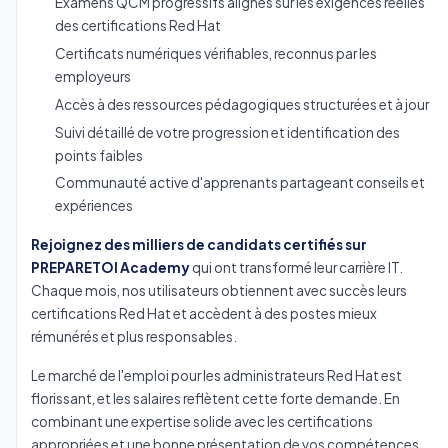
Examens QCM progressifs alignés sur les exigences réelles
des certifications Red Hat
Certificats numériques vérifiables, reconnus par les
employeurs
Accès à des ressources pédagogiques structurées et à jour
Suivi détaillé de votre progression et identification des
points faibles
Communauté active d'apprenants partageant conseils et
expériences
Rejoignez des milliers de candidats certifiés sur
PREPARETOI Academy
qui ont transformé leur carrière IT.
Chaque mois, nos utilisateurs obtiennent avec succès leurs
certifications Red Hat et accèdent à des postes mieux
rémunérés et plus responsables.
Le marché de l'emploi pour les administrateurs Red Hat est
florissant, et les salaires reflètent cette forte demande. En
combinant une expertise solide avec les certifications
appropriées et une bonne présentation de vos compétences,