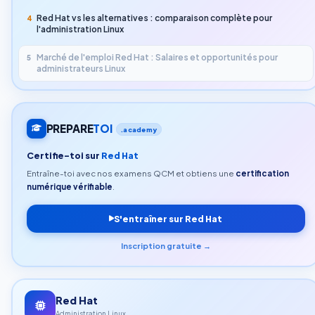
Red Hat vs les alternatives : comparaison complète pour
4
l'administration Linux
Marché de l'emploi Red Hat : Salaires et opportunités pour
5
administrateurs Linux
PREPARE
TOI
.academy
Certifie-toi sur
Red Hat
Entraîne-toi avec nos examens QCM et obtiens une
certification
numérique vérifiable
.
S'entraîner sur Red Hat
Inscription gratuite →
Red Hat
Administration Linux