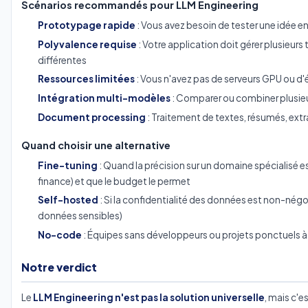
Scénarios recommandés pour LLM Engineering
Prototypage rapide
: Vous avez besoin de tester une idée e
Polyvalence requise
: Votre application doit gérer plusieurs
différentes
Ressources limitées
: Vous n'avez pas de serveurs GPU ou d
Intégration multi-modèles
: Comparer ou combiner plusieu
Document processing
: Traitement de textes, résumés, ext
Quand choisir une alternative
Fine-tuning
: Quand la précision sur un domaine spécialisé e
finance) et que le budget le permet
Self-hosted
: Si la confidentialité des données est non-nég
données sensibles)
No-code
: Équipes sans développeurs ou projets ponctuels à
Notre verdict
Le
LLM Engineering n'est pas la solution universelle
, mais c'e