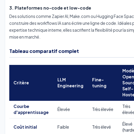
3. Plateformes no-code et low-code
Des solutions comme Zapier AI, Make.com ou Hugging Face Spa
construire des workflows IA sans écrire une ligne de code. Idéales 
expertise technique interne, elles sacrifient la flexibilité pour la sim
mise en marché.
Tableau comparatif complet
Modè
Open
LLM
Fine-
Critère
Sour
Engineering
tuning
Self-
Host
Courbe
Très
Élevée
Très élevée
d'apprentissage
élevé
Élevé
Coût initial
Faible
Très élevé
(hard