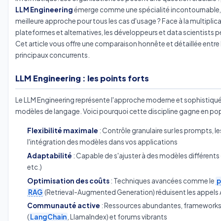
LLM Engineering
émerge comme une spécialité incontournable, 
meilleure approche pour tous les cas d'usage ? Face à la multipli
plateformes et alternatives, les développeurs et data scientists pe
Cet article vous offre une comparaison honnête et détaillée entre 
principaux concurrents.
LLM Engineering : les points forts
Le LLM Engineering représente l'approche moderne et sophistiqué
modèles de langage. Voici pourquoi cette discipline gagne en popu
Flexibilité maximale
: Contrôle granulaire sur les prompts, l
l'intégration des modèles dans vos applications
Adaptabilité
: Capable de s'ajuster à des modèles différents
etc.)
Optimisation des coûts
: Techniques avancées comme le
p
RAG
(Retrieval-Augmented Generation) réduisent les appels A
Communauté active
: Ressources abundantes, framework
(
LangChain
, LlamaIndex) et forums vibrants