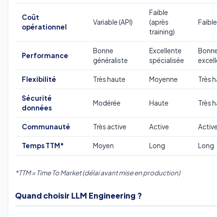
Faible
Coût
Variable (API)
(après
Faible
opérationnel
training)
Bonne
Excellente
Bonne
Performance
généraliste
spécialisée
excel
Flexibilité
Très haute
Moyenne
Très 
Sécurité
Modérée
Haute
Très 
données
Communauté
Très active
Active
Activ
Temps TTM*
Moyen
Long
Long
*TTM = Time To Market (délai avant mise en production)
Quand choisir LLM Engineering ?