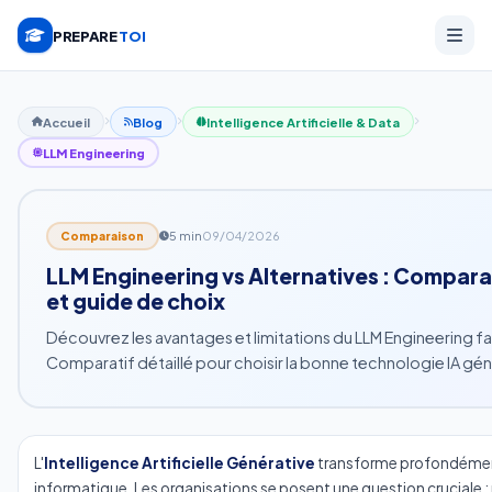
PREPARE
TOI
Accueil
Blog
Intelligence Artificielle & Data
LLM Engineering
5 min
09/04/2026
Comparaison
LLM Engineering vs Alternatives : Compar
et guide de choix
Découvrez les avantages et limitations du LLM Engineering fa
Comparatif détaillé pour choisir la bonne technologie IA gén
L'
Intelligence Artificielle Générative
transforme profondément
informatique. Les organisations se posent une question cruciale 