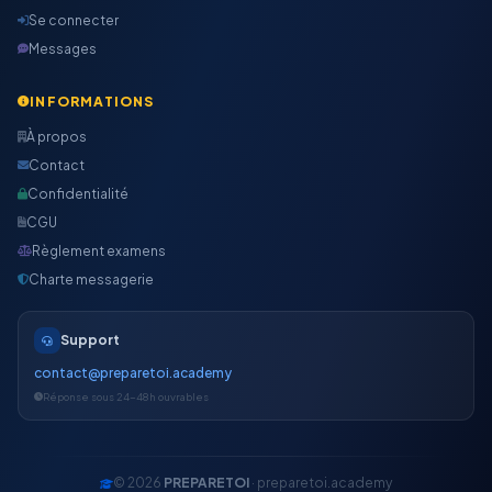
Se connecter
Messages
INFORMATIONS
À propos
Contact
Confidentialité
CGU
Règlement examens
Charte messagerie
Support
contact@preparetoi.academy
Réponse sous 24-48h ouvrables
© 2026
PREPARETOI
· preparetoi.academy