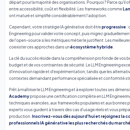
départ pour la majorité des organisations. Pourquoi ? Parce qu'il off
entre accessibilité, coût et flexibilité. Les frameworks comme
La
ont maturé et simplifié considérablement l'adoption.
Cependant, votre stratégie IA générative doit être
progressive
:
Engineering pour valider votre concept, puis migrez graduellement
de l'open-source si les métriques métier le justifient. Les meilleur
coexister ces approches dans un
écosystème hybride
.
La clé du succès réside dans la compréhension profonde de vos be
budget et de vos contraintes de sécurité. Le LLM Engineering exc
d'innovation rapide et d'expérimentation, tandis que les alternativ
contextes demandant performance spécialisée et conformité str
Prêt à maîtriser le LLM Engineering et à explorer toutes ses dimens
Academy
propose une certification complète en LLM Engineerin
techniques avancées, aux frameworks populaires et aux bonnes pr
experts vous guident à travers des cas d'usage réels et vous prépar
production.
Inscrivez-vous dès aujourd'hui et rejoignez la
professionnels IA générative les plus recherchés du march