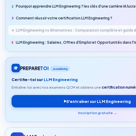
Pourquoi apprendre LLM Engineering ? les clés d'une carrière IA lucra
2
Comment réussir votre certification LLM Engineering ?
3
LLM Engineering vs Alternatives : Comparaison complète et guide d
4
LLM Engineering : Salaires, Offres d'Emploi et Opportunités dans l'I
5
PREPARE
TOI
.academy
Certifie-toi sur
LLM Engineering
Entraîne-toi avec nos examens QCM et obtiens une
certification numér
S'entraîner sur LLM Engineering
Inscription gratuite →