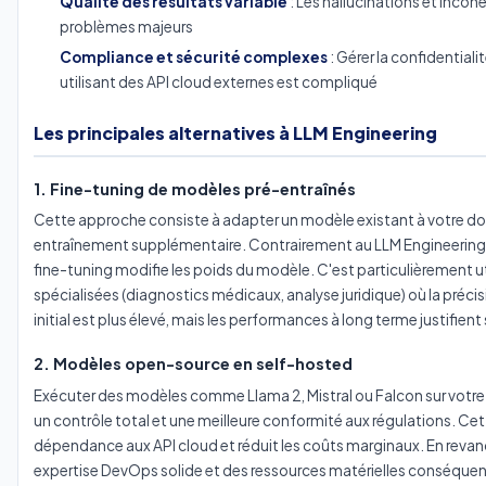
Qualité des résultats variable
: Les hallucinations et incoh
problèmes majeurs
Compliance et sécurité complexes
: Gérer la confidential
utilisant des API cloud externes est compliqué
Les principales alternatives à LLM Engineering
1. Fine-tuning de modèles pré-entraînés
Cette approche consiste à adapter un modèle existant à votre do
entraînement supplémentaire. Contrairement au LLM Engineering qu
fine-tuning modifie les poids du modèle. C'est particulièrement ut
spécialisées (diagnostics médicaux, analyse juridique) où la précisi
initial est plus élevé, mais les performances à long terme justifien
2. Modèles open-source en self-hosted
Exécuter des modèles comme Llama 2, Mistral ou Falcon sur votre i
un contrôle total et une meilleure conformité aux régulations. Cett
dépendance aux API cloud et réduit les coûts marginaux. En reva
expertise DevOps solide et des ressources matérielles conséque