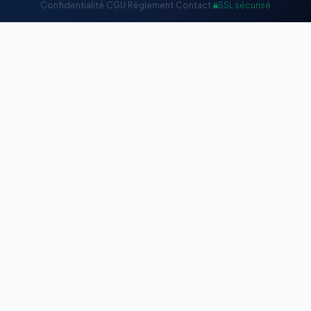
Confidentialité
·
CGU
·
Règlement
·
Contact
·
SSL sécurisé