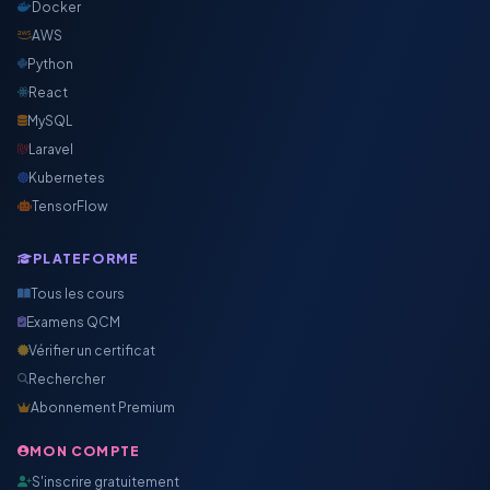
Docker
AWS
Python
React
MySQL
Laravel
Kubernetes
TensorFlow
PLATEFORME
Tous les cours
Examens QCM
Vérifier un certificat
Rechercher
Abonnement Premium
MON COMPTE
S'inscrire gratuitement