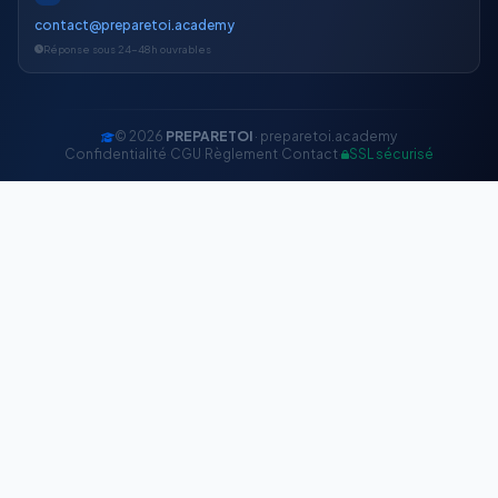
contact@preparetoi.academy
Réponse sous 24-48h ouvrables
© 2026
PREPARETOI
· preparetoi.academy
Confidentialité
·
CGU
·
Règlement
·
Contact
·
SSL sécurisé