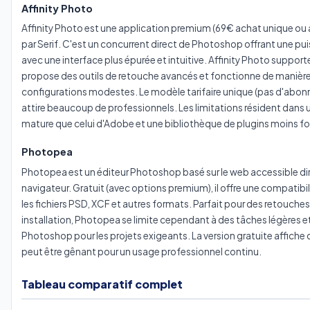
Affinity Photo
Affinity Photo est une application premium (69€ achat unique 
par Serif. C'est un concurrent direct de Photoshop offrant une 
avec une interface plus épurée et intuitive. Affinity Photo suppor
propose des outils de retouche avancés et fonctionne de manière
configurations modestes. Le modèle tarifaire unique (pas d'abon
attire beaucoup de professionnels. Les limitations résident dan
mature que celui d'Adobe et une bibliothèque de plugins moins fo
Photopea
Photopea est un éditeur Photoshop basé sur le web accessible d
navigateur. Gratuit (avec options premium), il offre une compatib
les fichiers PSD, XCF et autres formats. Parfait pour des retouche
installation, Photopea se limite cependant à des tâches légères 
Photoshop pour les projets exigeants. La version gratuite affiche d
peut être gênant pour un usage professionnel continu.
Tableau comparatif complet