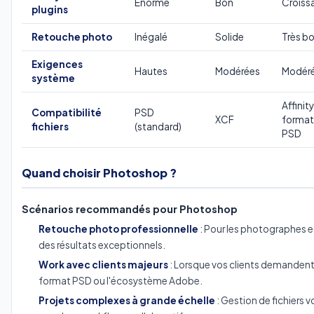
Énorme
Bon
Croiss
plugins
Retouche photo
Inégalé
Solide
Très b
Exigences
Hautes
Modérées
Modér
système
Affinity
Compatibilité
PSD
XCF
format
fichiers
(standard)
PSD
Quand choisir Photoshop ?
Scénarios recommandés pour Photoshop
Retouche photo professionnelle
: Pour les photographes e
des résultats exceptionnels.
Work avec clients majeurs
: Lorsque vos clients demandent
format PSD ou l'écosystème Adobe.
Projets complexes à grande échelle
: Gestion de fichiers