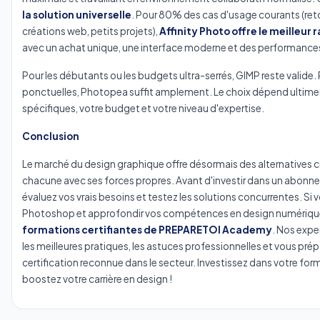
la solution universelle
. Pour 80% des cas d'usage courants (re
créations web, petits projets),
Affinity Photo offre le meilleur 
avec un achat unique, une interface moderne et des performance
Pour les débutants ou les budgets ultra-serrés, GIMP reste valide.
ponctuelles, Photopea suffit amplement. Le choix dépend ultim
spécifiques, votre budget et votre niveau d'expertise.
Conclusion
Le marché du design graphique offre désormais des alternatives 
chacune avec ses forces propres. Avant d'investir dans un abon
évaluez vos vrais besoins et testez les solutions concurrentes. Si 
Photoshop et approfondir vos compétences en design numériqu
formations certifiantes de PREPARETOI Academy
. Nos expe
les meilleures pratiques, les astuces professionnelles et vous prép
certification reconnue dans le secteur. Investissez dans votre for
boostez votre carrière en design !