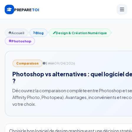
PREPARE
TOI
Accueil
Blog
Design & Création Numérique
Photoshop
5 min
09/04/2026
Comparaison
Photoshop vs alternatives : quel logiciel de
?
Découvrez la comparaison complète entre Photoshop et ses 
Affinity Photo, Photopea). Avantages, inconvénients et re
votre choix.
Choisir le bon logiciel de design graphique est une décision strat