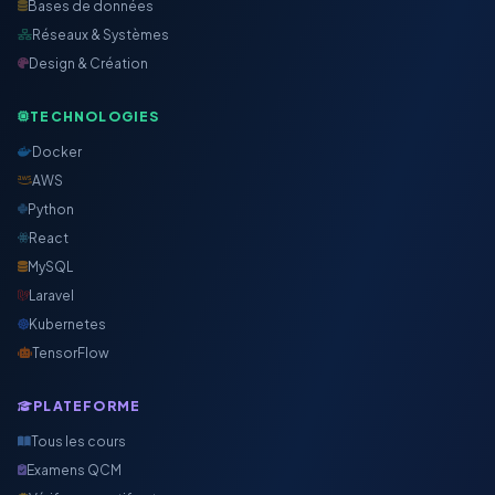
Bases de données
Réseaux & Systèmes
Design & Création
TECHNOLOGIES
Docker
AWS
Python
React
MySQL
Laravel
Kubernetes
TensorFlow
PLATEFORME
Tous les cours
Examens QCM