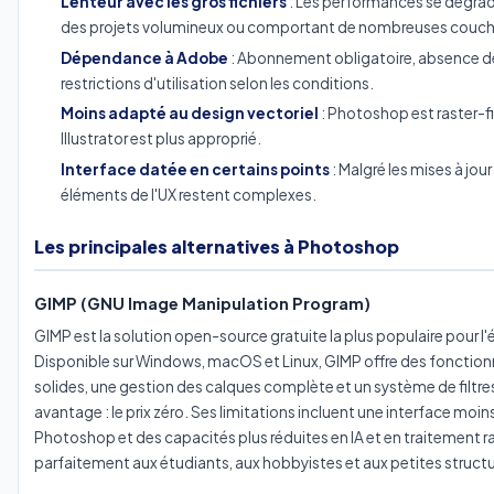
Lenteur avec les gros fichiers
: Les performances se dégra
des projets volumineux ou comportant de nombreuses couch
Dépendance à Adobe
: Abonnement obligatoire, absence de
restrictions d'utilisation selon les conditions.
Moins adapté au design vectoriel
: Photoshop est raster-firs
Illustrator est plus approprié.
Interface datée en certains points
: Malgré les mises à jour
éléments de l'UX restent complexes.
Les principales alternatives à Photoshop
GIMP (GNU Image Manipulation Program)
GIMP est la solution open-source gratuite la plus populaire pour l'
Disponible sur Windows, macOS et Linux, GIMP offre des fonction
solides, une gestion des calques complète et un système de filtre
avantage : le prix zéro. Ses limitations incluent une interface moins
Photoshop et des capacités plus réduites en IA et en traitement 
parfaitement aux étudiants, aux hobbyistes et aux petites struct