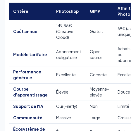
Affini
Critère
Photoshop
GIMP
Photo
149,88€
69€ (a
Coût annuel
(Creative
Gratuit
unique
Cloud)
Achat 
Abonnement
Open-
Modèle tarifaire
ou
obligatoire
source
abonn
Performance
Excellente
Correcte
Excell
générale
Courbe
Moyenne-
Élevée
Douce
d'apprentissage
élevée
Support de l'IA
Oui (Firefly)
Non
Limité
Communauté
Massive
Large
Croiss
Écosystème de