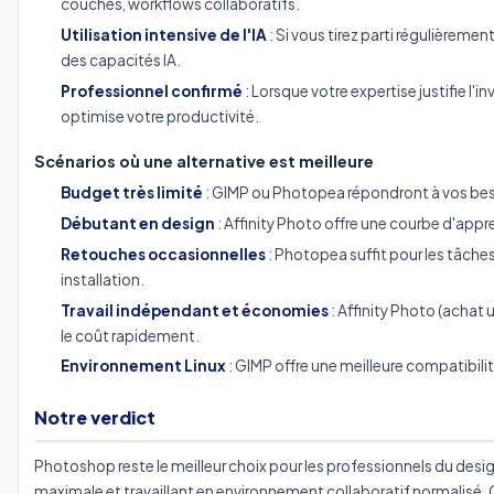
couches, workflows collaboratifs.
Utilisation intensive de l'IA
: Si vous tirez parti régulièrement
des capacités IA.
Professionnel confirmé
: Lorsque votre expertise justifie l'
optimise votre productivité.
Scénarios où une alternative est meilleure
Budget très limité
: GIMP ou Photopea répondront à vos beso
Débutant en design
: Affinity Photo offre une courbe d'appr
Retouches occasionnelles
: Photopea suffit pour les tâche
installation.
Travail indépendant et économies
: Affinity Photo (achat
le coût rapidement.
Environnement Linux
: GIMP offre une meilleure compatibilit
Notre verdict
Photoshop reste le meilleur choix pour les professionnels du desi
maximale et travaillant en environnement collaboratif normalisé