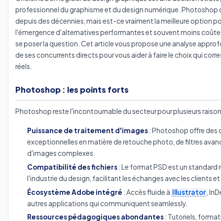
professionnel du graphisme et du design numérique. Photoshop
depuis des décennies, mais est-ce vraiment la meilleure option po
l'émergence d'alternatives performantes et souvent moins coûteus
se poser la question. Cet article vous propose une analyse appr
de ses concurrents directs pour vous aider à faire le choix qui cor
réels.
Photoshop : les points forts
Photoshop reste l'incontournable du secteur pour plusieurs raisons
Puissance de traitement d'images
: Photoshop offre des 
exceptionnelles en matière de retouche photo, de filtres avan
d'images complexes.
Compatibilité des fichiers
: Le format PSD est un standard
l'industrie du design, facilitant les échanges avec les clients et
Écosystème Adobe intégré
: Accès fluide à
Illustrator
, In
autres applications qui communiquent seamlessly.
Ressources pédagogiques abondantes
: Tutoriels, format