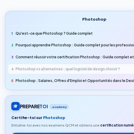
Photoshop
Qu'est-ce que Photoshop ? Guide complet
1
Pourquoi apprendre Photoshop : Guide complet pour les professio
2
Comment réussir votre certification Photoshop : Guide complet e
3
Photoshop vs alternatives : quel logiciel de design choisir ?
4
Photoshop : Salaires, Offres d'Emploi et Opportunités dans le Des
5
PREPARE
TOI
.academy
Certifie-toi sur
Photoshop
Entraîne-toi avec nos examens QCM et obtiens une
certification numér