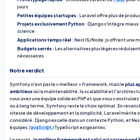
jours
Petites équipes startupes
: Laravel offre plus de produc
Projets exclusivement Python
: Django s'intègre mieux
science
Applications temps réel
: NestJS/Node.js offrent une me
Budgets serrés
: Les alternatives plus légères réduisen
nécessaires
Notre verdict
Symfony n'est pas le « meilleur » framework, mais le
plus a
ambitieux
où la maintenabilité, la scalabilité et l'architectu
vous avez une équipe solide en PHP et que vous construise
ou à long terme, Symfony reste le choix optimal. En revanche
vitesse de développement et la simplicité, Laravel mérite 
considéré. Django excelle dans un contexte Python, et Nest
équipes
JavaScript
/TypeScript exigeantes.
Le secret :
le meilleur framework est celui qui correspond 