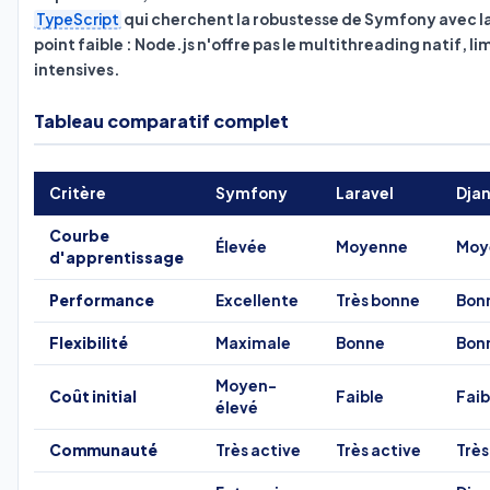
TypeScript
qui cherchent la robustesse de Symfony avec la
point faible : Node.js n'offre pas le multithreading natif, l
intensives.
Tableau comparatif complet
Critère
Symfony
Laravel
Dja
Courbe
Élevée
Moyenne
Moy
d'apprentissage
Performance
Excellente
Très bonne
Bon
Flexibilité
Maximale
Bonne
Bon
Moyen-
Coût initial
Faible
Faib
élevé
Communauté
Très active
Très active
Très