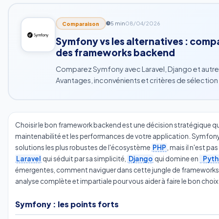
5 min
08/04/2026
Comparaison
Symfony vs les alternatives : com
des frameworks backend
Comparez Symfony avec Laravel, Django et autr
Avantages, inconvénients et critères de sélection
Choisir le bon framework backend est une décision stratégique qui
maintenabilité et les performances de votre application. Symfo
solutions les plus robustes de l'écosystème
PHP
, mais il n'est p
Laravel
qui séduit par sa simplicité,
Django
qui domine en
Pyth
émergentes, comment naviguer dans cette jungle de frameworks ?
analyse complète et impartiale pour vous aider à faire le bon choix
Symfony : les points forts