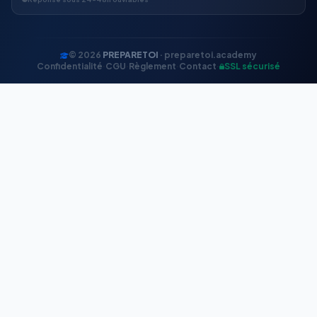
© 2026
PREPARETOI
· preparetoi.academy
Confidentialité
·
CGU
·
Règlement
·
Contact
·
SSL sécurisé