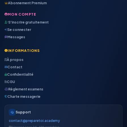
Abonnement Premium
MON COMPTE
S'inscrire gratuitement
Se connecter
Messages
INFORMATIONS
À propos
Contact
Confidentialité
CGU
Règlement examens
Charte messagerie
Support
contact@preparetoi.academy
Réponse sous 24-48h ouvrables