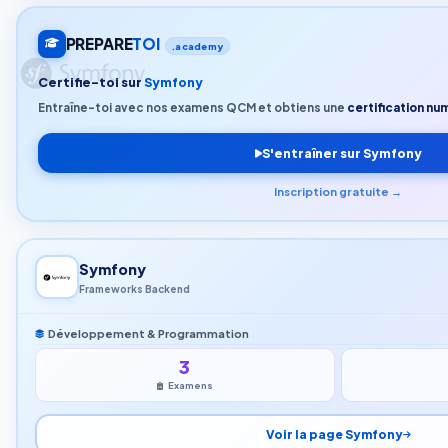
PREPARE
TOI
.academy
Certifie-toi sur
Symfony
Entraîne-toi avec nos examens QCM et obtiens une
certification num
S'entraîner sur Symfony
Inscription gratuite →
Symfony
Frameworks Backend
Développement & Programmation
3
Examens
Voir la page Symfony