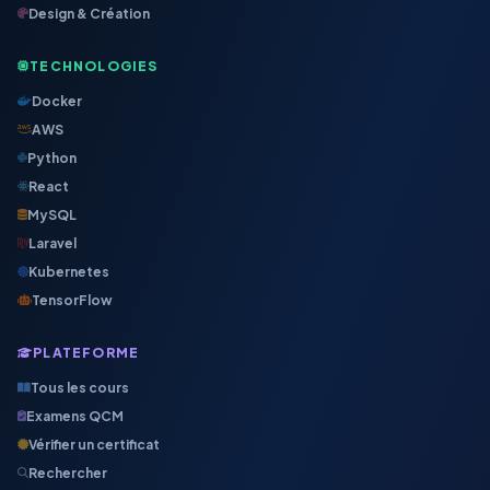
Design & Création
TECHNOLOGIES
Docker
AWS
Python
React
MySQL
Laravel
Kubernetes
TensorFlow
PLATEFORME
Tous les cours
Examens QCM
Vérifier un certificat
Rechercher