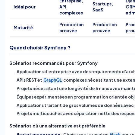
Entreprise,
Dja
Startups,
Idéal pour
API
ORM
SaaS
complexes
adm
Production
Production
Pro
Maturité
prouvée
prouvée
pro
Quand choisir Symfony ?
Scénarios recommandés pour Symfony
Applications d'entreprise avec des requirements d'arch
APIs REST et
GraphQL
complexes nécessitant une exten
Projets nécessitant une longévité de 5+ ans avec main
Équipes expérimentées en programmation orientée obj
Applications traitant de gros volumes de données avec
Projets multicouches avec séparation nette des respons
Scénarios où une alternative est préférable
Prototypage rapide
: Choisissez Laravel ou
Flask
pour v