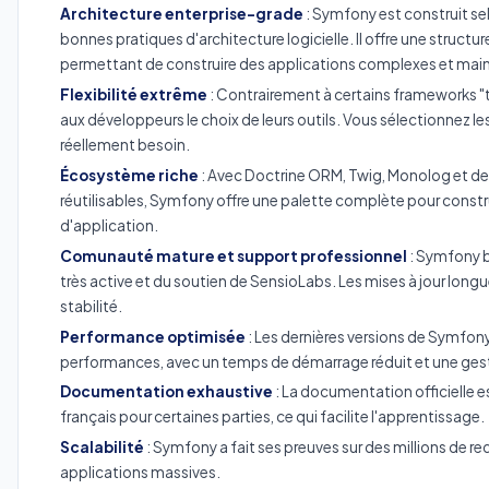
Architecture enterprise-grade
: Symfony est construit sel
bonnes pratiques d'architecture logicielle. Il offre une struct
permettant de construire des applications complexes et mai
Flexibilité extrême
: Contrairement à certains frameworks "
aux développeurs le choix de leurs outils. Vous sélectionnez
réellement besoin.
Écosystème riche
: Avec Doctrine ORM, Twig, Monolog et d
réutilisables, Symfony offre une palette complète pour constr
d'application.
Comunauté mature et support professionnel
: Symfony 
très active et du soutien de SensioLabs. Les mises à jour longu
stabilité.
Performance optimisée
: Les dernières versions de Symfony
performances, avec un temps de démarrage réduit et une ges
Documentation exhaustive
: La documentation officielle e
français pour certaines parties, ce qui facilite l'apprentissage.
Scalabilité
: Symfony a fait ses preuves sur des millions de r
applications massives.