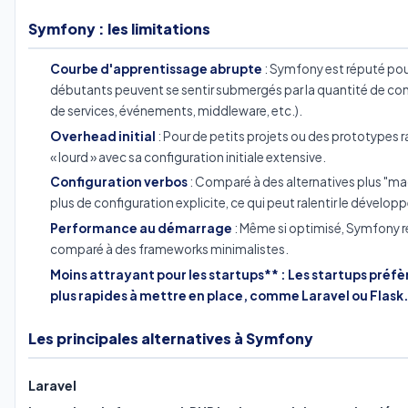
Symfony : les limitations
Courbe d'apprentissage abrupte
: Symfony est réputé pou
débutants peuvent se sentir submergés par la quantité de con
de services, événements, middleware, etc.).
Overhead initial
: Pour de petits projets ou des prototypes
« lourd » avec sa configuration initiale extensive.
Configuration verbos
: Comparé à des alternatives plus "
plus de configuration explicite, ce qui peut ralentir le développ
Performance au démarrage
: Même si optimisé, Symfony re
comparé à des frameworks minimalistes.
Moins attrayant pour les startups** : Les startups préfè
plus rapides à mettre en place, comme Laravel ou Flask
Les principales alternatives à Symfony
Laravel