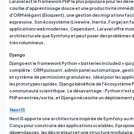
Laravel est le framework PHP le plus populaire pour les dé
courbe d'apprentissage douce et une productivité immédia
d'ORM élégant (Eloquent), une gestion des migrations faci
expressive. Son écosystème (Livewire, Inertia, Forge) en fai
applications web modernes. Cependant, Laravel offre moins
architecturale que Symfony et peut poser des problèmes de 
très volumineux.
Django
Django est le framework Python « batteries included » qui 
complète : ORM puissant, admin panel automatique, gestio
et système de permissions granulaires. Idéal pour les appl
les prototypes rapides. Django bénéficie de l'écosystème P
communauté scientifique. Le désavantage : Python n'est 
PHP en entrée/sortie, et Django nécessite un déploiement
NestJS
NestJS apporte une architecture inspirée de Symfony au 
Conçu pour construire des applications scalables, il propose
dépendances, les décorateurs et une structure modulaire. 