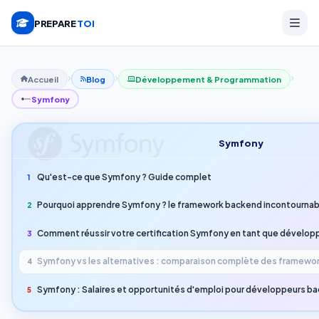
PREPARE
TOI
Accueil
Blog
Développement & Programmation
Symfony
Symfony
Qu'est-ce que Symfony ? Guide complet
1
Pourquoi apprendre Symfony ? le framework backend incontournab
2
Comment réussir votre certification Symfony en tant que dévelo
3
Symfony vs les alternatives : comparaison complète des framewo
4
Symfony : Salaires et opportunités d'emploi pour développeurs b
5