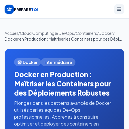
PREPARE
TOI
Accueil
/
Cloud Computing & DevOps
/
Containers
/
Docker
/
Docker en Production : Maîtriser les Containers pour des Déploiements Robustes
Docker
Intermédiaire
Docker en Production :
Maîtriser les Containers pour
des Déploiements Robustes
Plongez dans les patterns avancés de Docker
utilisés par les équipes DevOps
professionnelles. Apprenez à construire,
optimiser et déployer des containers en