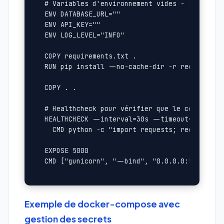
# Variables d'environnement vides - seront re
ENV DATABASE_URL=""

ENV API_KEY=""

ENV LOG_LEVEL="INFO"

COPY requirements.txt .

RUN pip install --no-cache-dir -r requirement
COPY . .

# Healthcheck pour vérifier que le container 
HEALTHCHECK --interval=30s --timeout=10s --st
  CMD python -c "import requests; requests.ge
EXPOSE 5000

Exemple de docker-compose avec
gestion des secrets