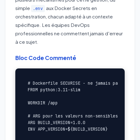
simple
aux Docker Secrets en
.env
orchestration, chacun adapté à un contexte
spécifique. Les équipes DevOps
professionnelles ne commettent jamais d'erreur
à ce sujet.
Bloc Code Commenté
# Dockerfile SECURISE - ne jamais passer les 
FROM python:3.11-slim

WORKDIR /app

# ARG pour les valeurs non-sensibles uniqueme
ARG BUILD_VERSION=1.0.0

ENV APP_VERSION=${BUILD_VERSION}
