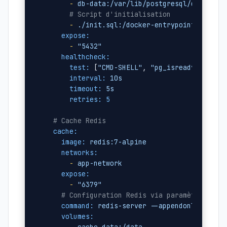
-
db-data:/var/lib/postgresql/data
# Script d'initialisation
-
./init.sql:/docker-entrypoint-initdb
expose:
-
"5432"
healthcheck:
test:
 [
"CMD-SHELL"
, 
"pg_isready -U app
interval:
10s
timeout:
5s
retries:
5
# Cache Redis
cache:
image:
redis:7-alpine
networks:
-
app-network
expose:
-
"6379"
# Configuration Redis via paramètres de 
command:
redis-server
--appendonly
yes
-
volumes:
-
cache-data:/data