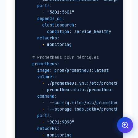
ports:
-
"5601:5601"
depends_on:
elasticsearch:
condition:
service_healthy
networks:
-
monitoring
# Prometheus pour métriques
prometheus:
image:
prom/prometheus:latest
volumes:
-
./prometheus.yml:/etc/prometheus/pro
-
prometheus-data:/prometheus
command:
-
'--config.file=/etc/prometheus/prome
-
'--storage.tsdb.path=/prometheus'
ports:
-
"9091:9090"
networks:
-
monitoring