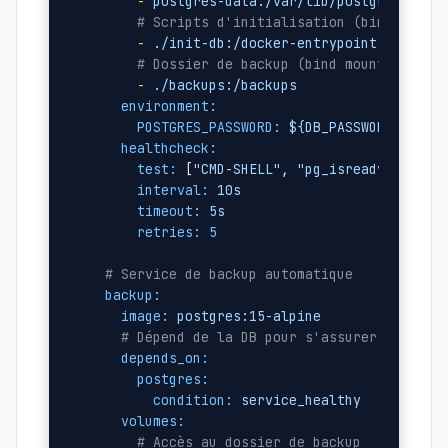
-
postgres-data:/var/lib/postgresql/da
# Scripts d'initialisation (bind mount
-
./init-db:/docker-entrypoint-initdb.
# Dossier de backup (bind mount, read-
-
./backups:/backups
environment:
POSTGRES_PASSWORD:
${DB_PASSWORD}
healthcheck:
test:
 [
"CMD-SHELL"
, 
"pg_isready -U pos
interval:
10s
timeout:
5s
retries:
5
# Service de backup automatique
backup:
image:
postgres:15-alpine
# Dépend de la DB pour s'assurer qu'elle
depends_on:
postgres:
condition:
service_healthy
volumes:
# Accès au dossier de backup