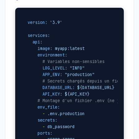
version:
'3.9'
services:
api:
image:
myapp:latest
environment:
# Variables non-sensibles
LOG_LEVEL:
"INFO"
APP_ENV:
"production"
# Secrets chargés depuis un fichier ex
DATABASE_URL:
${DATABASE_URL}
API_KEY:
${API_KEY}
# Montage d'un fichier .env (ne jamais c
env_file:
-
.env.production
secrets:
-
db_password
ports: