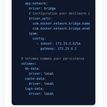
app-network:
driver:
bridge
# Configuration pour meilleure isolation
driver_opts:
com.docker.network.bridge.name:
br-app
com.docker.network.bridge.enable_ip_ma
ipam:
config:
-
subnet:
172.25
.0
.0
/16
gateway:
172.25
.0
.1
# Volumes nommés pour persistence
volumes:
db-data:
driver:
local
cache-data:
driver:
local
logs-data:
driver:
local