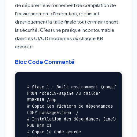
de séparer l'environnement de compilation de
l'environnement d'exécution, réduisant
drastiquement la taille finale tout en maintenant
la sécurité. C'est une pratique incontournable
dans les CI/CD modernes où chaque KB
compte.
Bloc Code Commenté
# Stage 1 : Build environment (compilation)

FROM node:18-alpine AS builder

WORKDIR /app

# Copie les fichiers de dépendances

COPY package*.json ./

# Installation des dépendances (inclut les de
RUN npm ci

# Copie le code source
