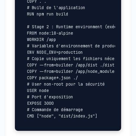
COPY . .

# Build de l'application

RUN npm run build

# Stage 2 : Runtime environment (exécution)

FROM node:18-alpine

WORKDIR /app

# Variables d'environnement de production

ENV NODE_ENV=production

# Copie uniquement les fichiers nécessaires d
COPY --from=builder /app/dist ./dist

COPY --from=builder /app/node_modules ./node_
COPY package*.json ./

# User non-root pour la sécurité

USER node

# Port d'exposition

EXPOSE 3000

# Commande de démarrage
