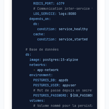
REDIS_PORT:
6379
# Communication inter-service via host
LOG_SERVICE:
logs:8080
depends_on:
db:
condition:
service_healthy
cache:
condition:
service_started
# Base de données
db:
image:
postgres:15-alpine
networks:
-
app-network
environment:
POSTGRES_DB:
appdb
POSTGRES_USER:
appuser
# Mot de passe depuis un secret
POSTGRES_PASSWORD:
${DB_PASSWORD}
volumes:
# Volume nommé pour la persistance des