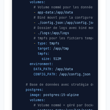
volumes:
# Volume nommé pour les données persis
-
app-data:/app/data
# Bind mount pour la configuration (li
-
./config.json:/app/config.json:ro
# Dossier de logs avec bind mount (pou
-
./logs:/app/logs
# tmpfs pour les fichiers temporaires 
-
type:
tmpfs
target:
/app/tmp
tmpfs:
size:
512M
environment:
DATA_PATH:
/app/data
CONFIG_PATH:
/app/config.json
# Base de données avec stratégie de backup
postgres:
image:
postgres:15-alpine
volumes:
# Volume nommé = géré par Docker, reco