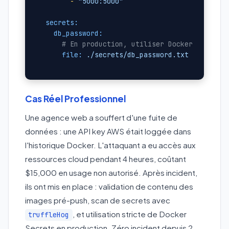
-
"5000:5000"
secrets:
db_password:
# En production, utiliser Docker Swarm s
file:
./secrets/db_password.txt
Cas Réel Professionnel
Une agence web a souffert d'une fuite de
données : une API key AWS était loggée dans
l'historique Docker. L'attaquant a eu accès aux
ressources cloud pendant 4 heures, coûtant
$15,000 en usage non autorisé. Après incident,
ils ont mis en place : validation de contenu des
images pré-push, scan de secrets avec
, et utilisation stricte de Docker
truffleHog
Secrets en production. Zéro incident depuis 2