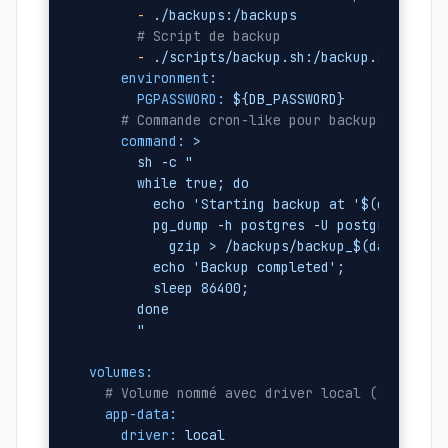
-
./backups:/backups
# Script de backup
-
./scripts/backup.sh:/backup.sh:ro
environment:
PGPASSWORD:
${DB_PASSWORD}
# Commande cron-like pour backups périod
command:
>

      sh -c "

      while true; do

        echo 'Starting backup at '$(date);

        pg_dump -h postgres -U postgres postg
          gzip > /backups/backup_$(date +%Y%m
        echo 'Backup completed';

        sleep 86400;

      done

volumes:
# Volume nommé avec driver local (stockage
app-data:
driver:
local