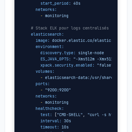
start_period:
40s
networks:
-
monitoring
# Stack ELK pour logs centralisés
elasticsearch:
image:
docker.elastic.co/elasticsearch/e
environment:
discovery.type:
single-node
ES_JAVA_OPTS:
"-Xms512m -Xmx512m"
xpack.security.enabled:
"false"
volumes:
-
elasticsearch-data:/usr/share/elasti
ports:
-
"9200:9200"
networks:
-
monitoring
healthcheck:
test:
 [
"CMD-SHELL"
, 
"curl -s http://lo
interval:
30s
timeout:
10s