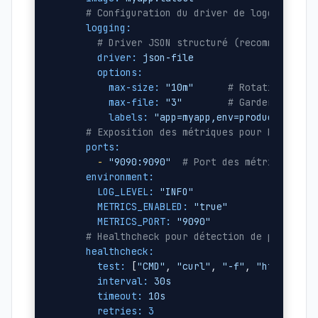
# Configuration du driver de logging
logging:
# Driver JSON structuré (recommandé po
driver:
json-file
options:
max-size:
"10m"
# Rotation tous
max-file:
"3"
# Garder 3 fich
labels:
"app=myapp,env=production"
# Exposition des métriques pour Promethe
ports:
-
"9090:9090"
# Port des métriques
environment:
LOG_LEVEL:
"INFO"
METRICS_ENABLED:
"true"
METRICS_PORT:
"9090"
# Healthcheck pour détection de problème
healthcheck:
test:
 [
"CMD"
, 
"curl"
, 
"-f"
, 
"http://lo
interval:
30s
timeout:
10s
retries:
3