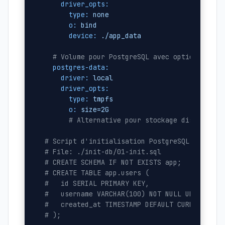
driver_opts:
type:
none
o:
bind
device:
./app_data
# Volume pour PostgreSQL avec options de p
postgres-data:
driver:
local
driver_opts:
type:
tmpfs
o:
size=2G
# Alternative pour stockage disque : d
# Script d'initialisation PostgreSQL
# File: ./init-db/01-init.sql
# CREATE SCHEMA IF NOT EXISTS app;
# CREATE TABLE app.users (
#   id SERIAL PRIMARY KEY,
#   username VARCHAR(100) NOT NULL UNIQUE,
#   created_at TIMESTAMP DEFAULT CURRENT_TIM
# );