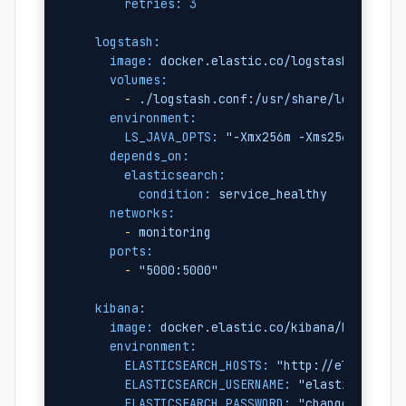
retries:
3
logstash:
image:
docker.elastic.co/logstash/logsta
volumes:
-
./logstash.conf:/usr/share/logstash/
environment:
LS_JAVA_OPTS:
"-Xmx256m -Xms256m"
depends_on:
elasticsearch:
condition:
service_healthy
networks:
-
monitoring
ports:
-
"5000:5000"
kibana:
image:
docker.elastic.co/kibana/kibana:7
environment:
ELASTICSEARCH_HOSTS:
"http://elasticse
ELASTICSEARCH_USERNAME:
"elastic"
ELASTICSEARCH_PASSWORD:
"changeme"