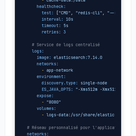
healthcheck:
test:
 [
"CMD"
, 
"redis-cli"
, 
"--raw"
, 
"i
interval:
10s
timeout:
5s
retries:
3
# Service de logs centralisé
logs:
image:
elasticsearch:7.14.0
networks:
-
app-network
environment:
discovery.type:
single-node
ES_JAVA_OPTS:
"-Xms512m -Xmx512m"
expose:
-
"8080"
volumes:
-
logs-data:/usr/share/elasticsearch/d
# Réseau personnalisé pour l'application
networks: