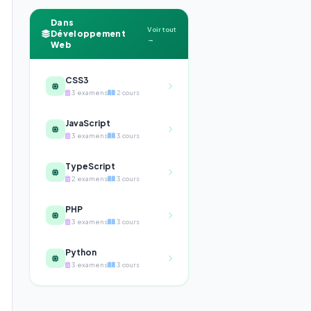
Dans
Voir tout
Développement
→
Web
CSS3
3 examens
2 cours
JavaScript
3 examens
3 cours
TypeScript
2 examens
3 cours
PHP
3 examens
3 cours
Python
3 examens
3 cours