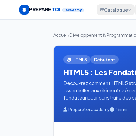
PREPARE
TOI
Catalogue
.academy
Accueil
/
Développement & Programmati
HTML5
Débutant
HTML5 : Les Fondat
Découvrez comment HTML5 struc
essentielles aux éléments séma
fondateur pour construire des p
Preparetoi.academy
45 min