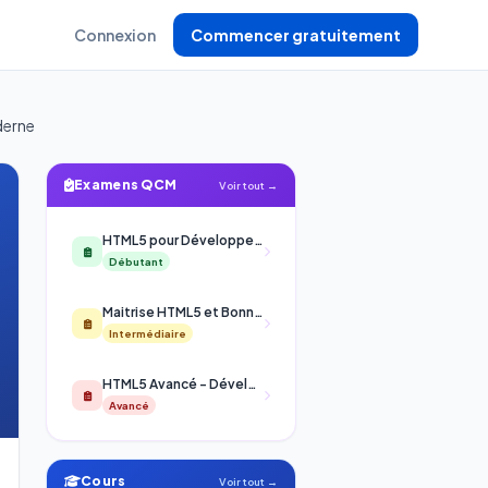
Connexion
Commencer gratuitement
derne
Examens QCM
Voir tout →
HTML5 pour Développeurs Débutants
Débutant
Maitrise HTML5 et Bonnes Pratiques Web
Intermédiaire
HTML5 Avancé - Développement Web
Avancé
Cours
Voir tout →