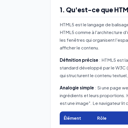
1. Qu'est-ce que HTM
HTML5 est le langage de balisage
HTML5 comme à l'architecture d'u
les fenêtres qui organisent l'es
afficher le contenu.
Définition précise
: HTML5 est l
standard développé par le W3C (
qui structurent le contenu textuel,
Analogie simple
: Si une page web
ingrédients et leurs proportions. 
est une image". Le navigateur lit 
Élément
Rôle