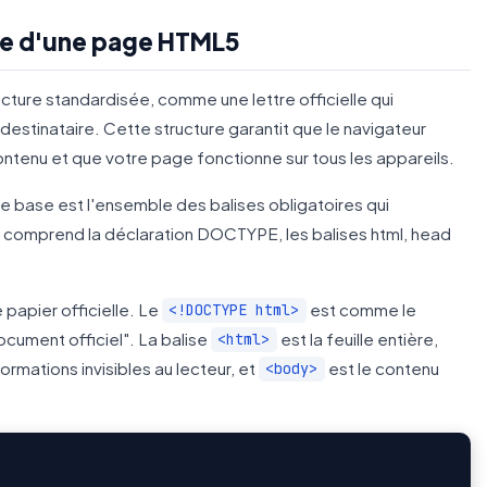
ase d'une page HTML5
ture standardisée, comme une lettre officielle qui
estinataire. Cette structure garantit que le navigateur
enu et que votre page fonctionne sur tous les appareils.
e base est l'ensemble des balises obligatoires qui
 comprend la déclaration DOCTYPE, les balises html, head
 papier officielle. Le
est comme le
<!DOCTYPE html>
ocument officiel". La balise
est la feuille entière,
<html>
ormations invisibles au lecteur, et
est le contenu
<body>