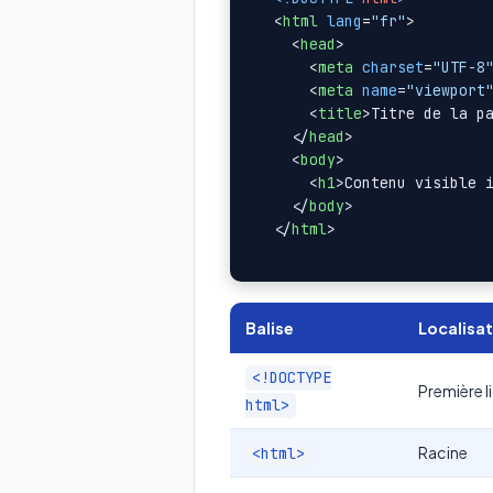
<
html
lang
=
"fr"
>
<
head
>
<
meta
charset
=
"UTF-8
<
meta
name
=
"viewport
<
title
>
Titre de la p
</
head
>
<
body
>
<
h1
>
Contenu visible 
</
body
>
</
html
>
Balise
Localisa
<!DOCTYPE
Première l
html>
Racine
<html>