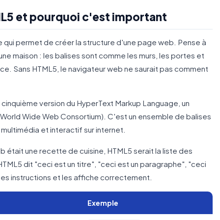
L5 et pourquoi c'est important
 qui permet de créer la structure d'une page web. Pense à
ne maison : les balises sont comme les murs, les portes et
pace. Sans HTML5, le navigateur web ne saurait pas comment
a cinquième version du HyperText Markup Language, un
World Wide Web Consortium). C'est un ensemble de balises
 multimédia et interactif sur internet.
 était une recette de cuisine, HTML5 serait la liste des
HTML5 dit "ceci est un titre", "ceci est un paragraphe", "ceci
ces instructions et les affiche correctement.
Exemple