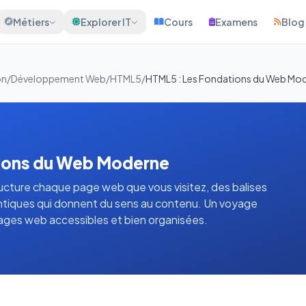
Métiers
Explorer IT
Cours
Examens
Blog
on
/
Développement Web
/
HTML5
/
HTML5 : Les Fondations du Web Mo
ions du Web Moderne
ture chaque page web que vous visitez, des balises
ntiques qui donnent du sens au contenu. Un voyage
ages web accessibles et bien organisées.