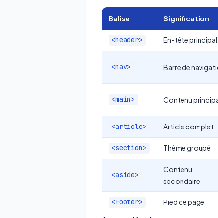
Balise
Signification
En-tête principal
<header>
<nav>
Barre de navigat
<main>
Contenu principa
Article complet
<article>
Thème groupé
<section>
Contenu
<aside>
secondaire
Pied de page
<footer>