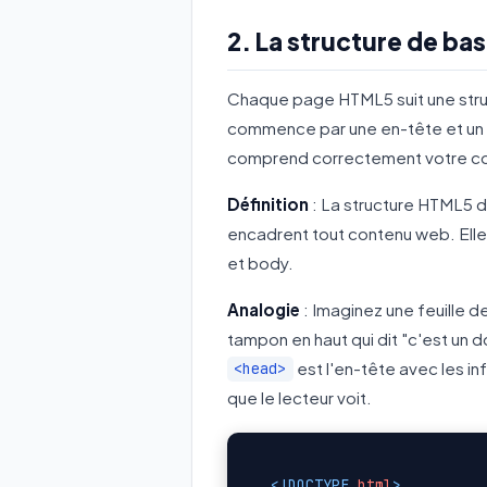
2. La structure de b
Chaque page HTML5 suit une struc
commence par une en-tête et un d
comprend correctement votre cont
Définition
: La structure HTML5 d
encadrent tout contenu web. Elle
et body.
Analogie
: Imaginez une feuille de
tampon en haut qui dit "c'est un d
est l'en-tête avec les inf
<head>
que le lecteur voit.
<!DOCTYPE 
html
>