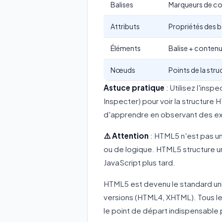
Balises
Marqueurs de c
Attributs
Propriétés des b
Éléments
Balise + contenu
Nœuds
Points de la stru
Astuce pratique
: Utilisez l'ins
Inspecter) pour voir la structure
d'apprendre en observant des ex
⚠️ Attention
: HTML5 n'est pas un
ou de logique. HTML5 structure un
JavaScript plus tard.
HTML5 est devenu le standard un
versions (HTML4, XHTML). Tous l
le point de départ indispensable