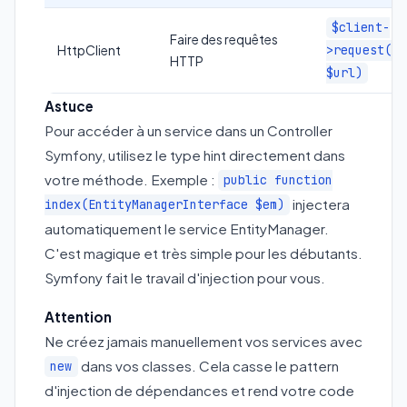
$client-
Faire des requêtes
HttpClient
>request('G
HTTP
$url)
Astuce
Pour accéder à un service dans un Controller
Symfony, utilisez le type hint directement dans
votre méthode. Exemple :
public function
injectera
index(EntityManagerInterface $em)
automatiquement le service EntityManager.
C'est magique et très simple pour les débutants.
Symfony fait le travail d'injection pour vous.
Attention
Ne créez jamais manuellement vos services avec
dans vos classes. Cela casse le pattern
new
d'injection de dépendances et rend votre code