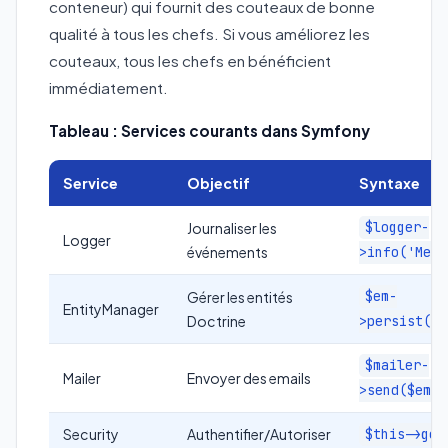
conteneur) qui fournit des couteaux de bonne
qualité à tous les chefs. Si vous améliorez les
couteaux, tous les chefs en bénéficient
immédiatement.
Tableau : Services courants dans Symfony
Service
Objectif
Syntaxe
Journaliser les
$logger-
Logger
événements
>info('Mess
Gérer les entités
$em-
EntityManager
Doctrine
>persist($e
$mailer-
Mailer
Envoyer des emails
>send($emai
Security
Authentifier/Autoriser
$this->get