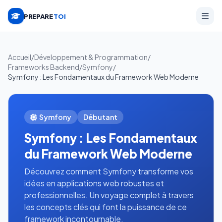
PREPARE
TOI
Accueil
/
Développement & Programmation
/
Frameworks Backend
/
Symfony
/
Symfony : Les Fondamentaux du Framework Web Moderne
Symfony
Débutant
Symfony : Les Fondamentaux
du Framework Web Moderne
Découvrez comment Symfony transforme vos
idées en applications web robustes et
professionnelles. Un voyage complet à travers
les concepts clés qui font la puissance de ce
framework incontournable.