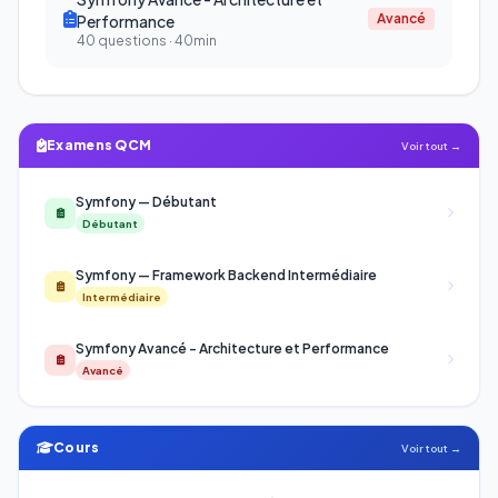
Avancé
Performance
40 questions · 40min
Examens QCM
Voir tout →
Symfony — Débutant
Débutant
Symfony — Framework Backend Intermédiaire
Intermédiaire
Symfony Avancé - Architecture et Performance
Avancé
Cours
Voir tout →