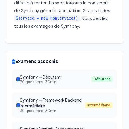
difficile à tester. Laissez toujours le conteneur
de Symfony gérer l'instanciation. Si vous faites
, vous perdez
$service = new MonService()
tous les avantages de Symfony.
Examens associés
Symfony — Débutant
Débutant
30 questions · 30min
Symfony — Framework Backend
Intermédiaire
Intermédiaire
30 questions · 30min
Symfony Avancé - Architecture et