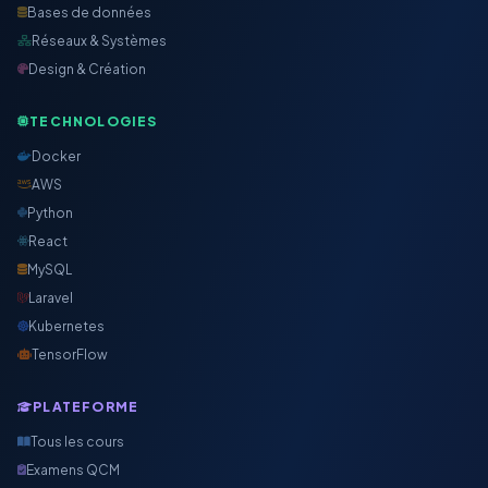
Bases de données
Réseaux & Systèmes
Design & Création
TECHNOLOGIES
Docker
AWS
Python
React
MySQL
Laravel
Kubernetes
TensorFlow
PLATEFORME
Tous les cours
Examens QCM