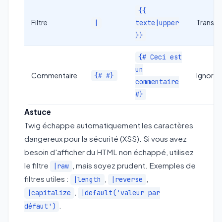
{{
Filtre
Transf
|
texte|upper
}}
{# Ceci est
un
Commentaire
{# #}
Ignoré
commentaire
#}
Astuce
Twig échappe automatiquement les caractères
dangereux pour la sécurité (XSS). Si vous avez
besoin d'afficher du HTML non échappé, utilisez
le filtre
, mais soyez prudent. Exemples de
|raw
filtres utiles :
,
,
|length
|reverse
,
|capitalize
|default('valeur par
.
défaut')