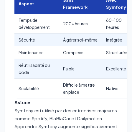
Sans
Avec
Aspect
Framework
Symfony
Temps de
80-100
200+ heures
développement
heures
Sécurité
À gérer soi-même
Intégrée
Maintenance
Complexe
Structurée
Réutilisabilité du
Faible
Excellente
code
Difficile à mettre
Scalabilité
Native
en place
Astuce
Symfony est utilisé par des entreprises majeures
comme Spotify, BlaBlaCar et Dailymotion.
Apprendre Symfony augmente significativement