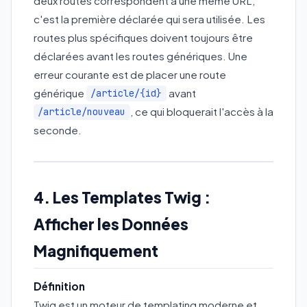
deux routes correspondent à une même URL,
c'est la première déclarée qui sera utilisée. Les
routes plus spécifiques doivent toujours être
déclarées avant les routes génériques. Une
erreur courante est de placer une route
générique
avant
/article/{id}
, ce qui bloquerait l'accès à la
/article/nouveau
seconde.
4. Les Templates Twig :
Afficher les Données
Magnifiquement
Définition
Twig est un moteur de templating moderne et