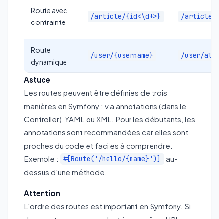
Route avec
/article/{id<\d+>}
/article/
contrainte
Route
/user/{username}
/user/ali
dynamique
Astuce
Les routes peuvent être définies de trois
manières en Symfony : via annotations (dans le
Controller), YAML ou XML. Pour les débutants, les
annotations sont recommandées car elles sont
proches du code et faciles à comprendre.
Exemple :
au-
#[Route('/hello/{name}')]
dessus d'une méthode.
Attention
L'ordre des routes est important en Symfony. Si