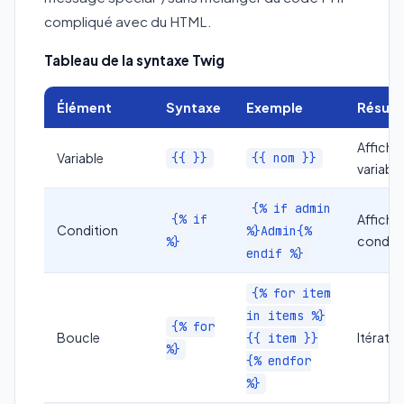
compliqué avec du HTML.
Tableau de la syntaxe Twig
Élément
Syntaxe
Exemple
Résult
Affiche 
Variable
{{ }}
{{ nom }}
variable
{% if admin
{% if
Afficha
Condition
%}Admin{%
conditi
%}
endif %}
{% for item
in items %}
{% for
Boucle
Itératio
{{ item }}
%}
{% endfor
%}