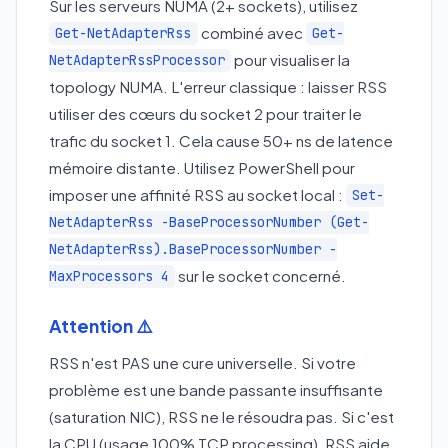
Sur les serveurs NUMA (2+ sockets), utilisez
combiné avec
Get-NetAdapterRss
Get-
pour visualiser la
NetAdapterRssProcessor
topology NUMA. L'erreur classique : laisser RSS
utiliser des cœurs du socket 2 pour traiter le
trafic du socket 1. Cela cause 50+ ns de latence
mémoire distante. Utilisez PowerShell pour
imposer une affinité RSS au socket local :
Set-
NetAdapterRss -BaseProcessorNumber (Get-
NetAdapterRss).BaseProcessorNumber -
sur le socket concerné.
MaxProcessors 4
Attention ⚠️
RSS n'est PAS une cure universelle. Si votre
problème est une bande passante insuffisante
(saturation NIC), RSS ne le résoudra pas. Si c'est
la CPU (usage 100% TCP processing), RSS aide