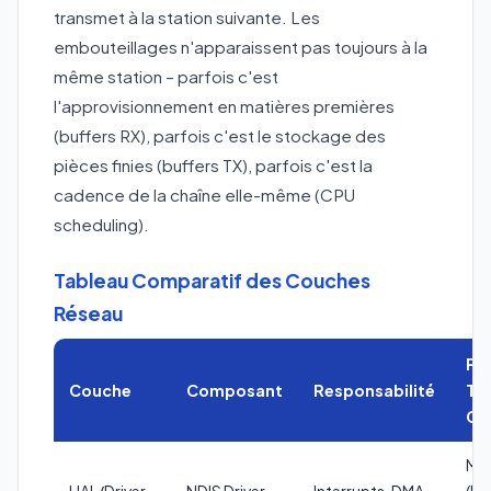
transmet à la station suivante. Les
embouteillages n'apparaissent pas toujours à la
même station – parfois c'est
l'approvisionnement en matières premières
(buffers RX), parfois c'est le stockage des
pièces finies (buffers TX), parfois c'est la
cadence de la chaîne elle-même (CPU
scheduling).
Tableau Comparatif des Couches
Réseau
Poi
Couche
Composant
Responsabilité
Tu
Cri
MSI
HAL/Driver
NDIS Driver
Interrupts, DMA
(Re