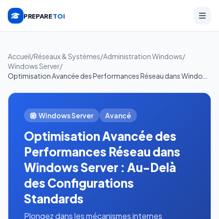
PREPARE
TOI
Accueil
/
Réseaux & Systèmes
/
Administration Windows
/
Windows Server
/
Optimisation Avancée des Performances Réseau dans Windows Server : Au-Delà des Configurations Standards
Windows Server
Avancé
Optimisation Avancée des
Performances Réseau dans
Windows Server : Au-Delà
des Configurations
Standards
Plongez dans les mécanismes internes