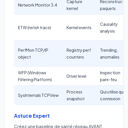
Capture
Reconstructi
Network Monitor 3.4
kernel
paquets
Causality
ETW (netsh trace)
Kernel events
analysis
PerfMon TCP/IP
Registry perf
Trending,
object
counters
anomalies
WFP (Windows
Inspection
Driver level
Filtering Platform)
pare-feu
Process
Qui utilise quel
SysInternals TCPView
snapshot
connexion
Astuce Expert
Créez une baseline de santé réseau AVANT