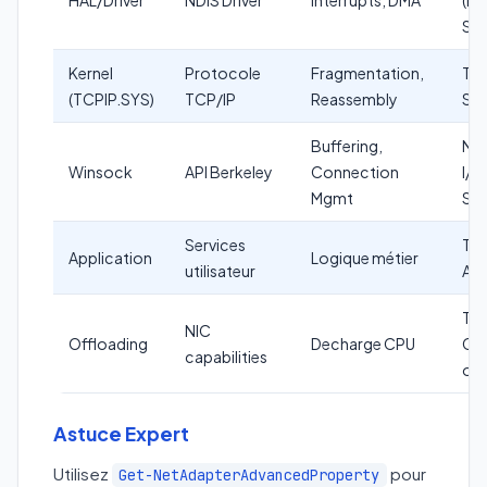
Sca
Kernel
Protocole
Fragmentation,
TC
(TCPIP.SYS)
TCP/IP
Reassembly
Sca
Buffering,
No
Winsock
API Berkeley
Connection
I/O
Mgmt
SO
Services
Thr
Application
Logique métier
utilisateur
Asy
TSO
NIC
Offloading
Decharge CPU
Ch
capabilities
off
Astuce Expert
Utilisez
pour
Get-NetAdapterAdvancedProperty