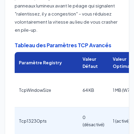
panneaux lumineux avant le péage qui signalent
"ralentissez, il y a congestion" – vous réduisez
volontairement la vitesse au lieu de vous crasher
en pile-up.
Tableau des Paramètres TCP Avancés
Valeur
Valeur
Paramètre Registry
Défaut
Optimale
TcpWindowSize
64 KB
1 MB (W7+)
0
Tcp1323Opts
1 (activé)
(désactivé)