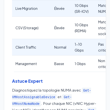
10 Gbps
Match 
Live Migration
Élevée
(SR-IOV)
NUMA
Match
10 Gbps
CSV (Storage)
Élevée
stock
(RDMA)
socket
1-10
Pas
Client Traffic
Normal
Gbps
critiqu
Non
Management
Basse
1 Gbps
critical
Astuce Expert
Diagnostiquez la topologie NUMA avec
Get-
et
VMHostAssignableDevice
Get-
. Pour chaque NIC (vNIC Hyper-
VMHostNumaNode
V ou pNIC), identifiez son NUMA proximity :