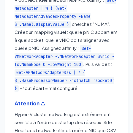
Get-
NetAdapter | % { (Get-
NetAdapterAdvancedProperty -Name
cherchez "NUMA".
$_.Name).DisplayValue }
Créez un mapping visuel : quelle pNIC appartient
à quel socket, quelle vNIC doit s'aligner avec
quelle pNIC. Assignez affinity :
Set-
VMNetworkAdapter -VMNetworkAdapter $vnic -
. Puis validez :
IovNumaNode 0 -IovWeight 100
Get-VMNetworkAdapterRss | ? {
$_.BaseProcessorNumber -notmatch 'socket0'
– tout écart = mal configuré.
}
Attention ⚠️
Hyper-V cluster networking est extrêmement
sensible à l'ordre de startup des réseaux. Si le
Heartbeat network utilise la même NIC que CSV