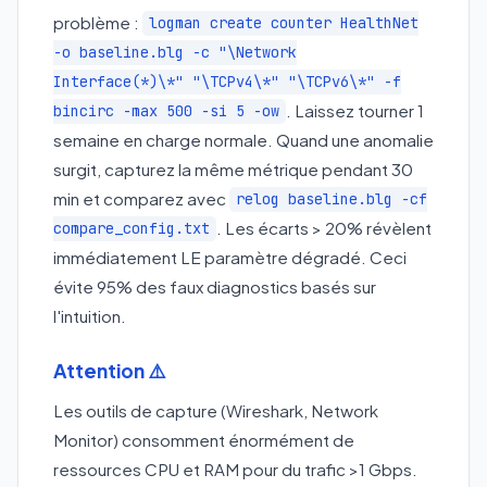
problème :
logman create counter HealthNet
-o baseline.blg -c "\Network
Interface(*)\*" "\TCPv4\*" "\TCPv6\*" -f
. Laissez tourner 1
bincirc -max 500 -si 5 -ow
semaine en charge normale. Quand une anomalie
surgit, capturez la même métrique pendant 30
min et comparez avec
relog baseline.blg -cf
. Les écarts > 20% révèlent
compare_config.txt
immédiatement LE paramètre dégradé. Ceci
évite 95% des faux diagnostics basés sur
l'intuition.
Attention ⚠️
Les outils de capture (Wireshark, Network
Monitor) consomment énormément de
ressources CPU et RAM pour du trafic >1 Gbps.