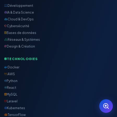
Développement
IA & Data Science
Cloud & DevOps
Cybersécurité
Bases de données
Réseaux & Systèmes
Design & Création
TECHNOLOGIES
Docker
AWS
Python
React
MySQL
Laravel
Kubernetes
TensorFlow