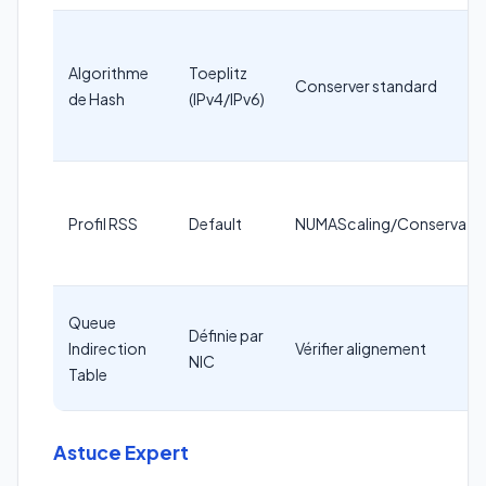
Algorithme
Toeplitz
Conserver standard
de Hash
(IPv4/IPv6)
Profil RSS
Default
NUMAScaling/Conservativ
Queue
Définie par
Indirection
Vérifier alignement
NIC
Table
Astuce Expert