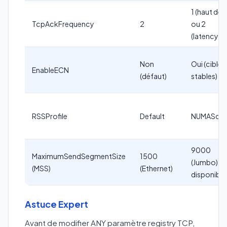
1 (haut déb
TcpAckFrequency
2
ou 2
(latency)
Non
Oui (cibles
EnableECN
(défaut)
stables)
RSSProfile
Default
NUMAScal
9000
MaximumSendSegmentSize
1500
(Jumbo) si
(MSS)
(Ethernet)
disponible
Astuce Expert
Avant de modifier ANY paramètre registry TCP,