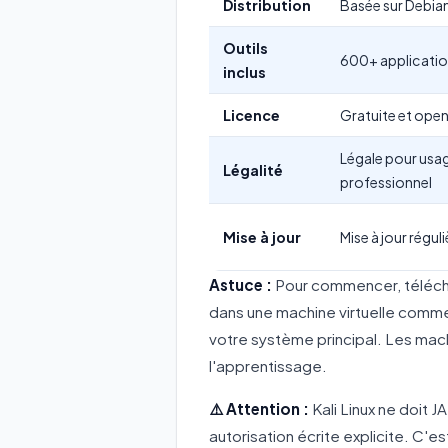
Distribution
Basée sur Debian
Outils
600+ applicatio
inclus
Licence
Gratuite et ope
Légale pour usag
Légalité
professionnel
Mise à jour
Mise à jour réguli
Astuce :
Pour commencer, télécharg
dans une machine virtuelle comme
votre système principal. Les mach
l'apprentissage.
⚠️ Attention :
Kali Linux ne doit 
autorisation écrite explicite. C'es