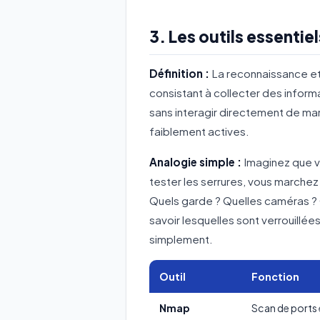
3. Les outils essentie
Définition :
La reconnaissance et 
consistant à collecter des informa
sans interagir directement de ma
faiblement actives.
Analogie simple :
Imaginez que v
tester les serrures, vous marche
Quels garde ? Quelles caméras ? 
savoir lesquelles sont verrouillé
simplement.
Outil
Fonction
Nmap
Scan de ports 