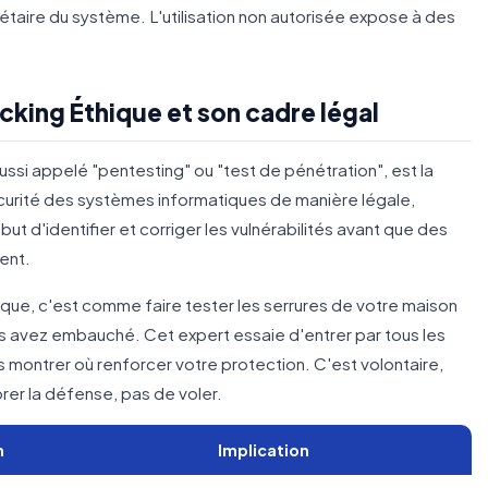
étaire du système. L'utilisation non autorisée expose à des
acking Éthique et son cadre légal
ussi appelé "pentesting" ou "test de pénétration", est la
écurité des systèmes informatiques de manière légale,
ut d'identifier et corriger les vulnérabilités avant que des
tent.
que, c'est comme faire tester les serrures de votre maison
us avez embauché. Cet expert essaie d'entrer par tous les
s montrer où renforcer votre protection. C'est volontaire,
orer la défense, pas de voler.
n
Implication