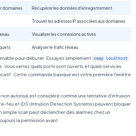
ur domaines
Récupérer les données d'enregistrement
Trouver les adresses IP associées aux domaines
éseau
Visualiser les connexions actives
quets
Analyser le trafic réseau
ournable pour débuter. Essayez simplement
nmap localhost
. Vous verrez quels ports sont ouverts et quels services
ducatif. Cette commande basique est votre première fenêtre
 non autorisé est considéré comme une tentative d'intrusion
pare-feu et IDS (Intrusion Detection Systems) peuvent bloquer
un simple scan peut déclencher des alarmes chez un
oujours la permission avant.