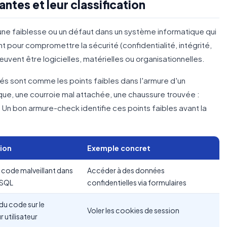
antes et leur classification
 une faiblesse ou un défaut dans un système informatique qui
t pour compromettre la sécurité (confidentialité, intégrité,
peuvent être logicielles, matérielles ou organisationnelles.
tés sont comme les points faibles dans l'armure d'un
sque, une courroie mal attachée, une chaussure trouvée :
. Un bon armure-check identifie ces points faibles avant la
ion
Exemple concret
u code malveillant dans
Accéder à des données
 SQL
confidentielles via formulaires
du code sur le
Voler les cookies de session
 utilisateur