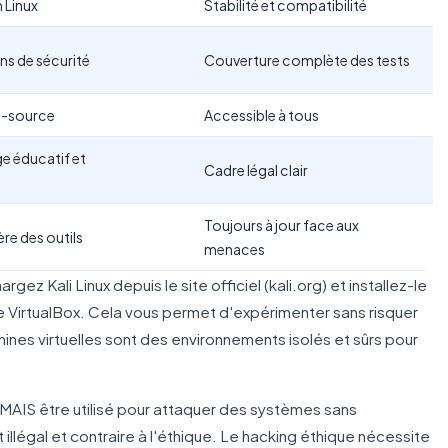
 Linux
Stabilité et compatibilité
ns de sécurité
Couverture complète des tests
n-source
Accessible à tous
e éducatif et
Cadre légal clair
Toujours à jour face aux
ère des outils
menaces
ez Kali Linux depuis le site officiel (kali.org) et installez-le
 VirtualBox. Cela vous permet d'expérimenter sans risquer
ines virtuelles sont des environnements isolés et sûrs pour
JAMAIS être utilisé pour attaquer des systèmes sans
t illégal et contraire à l'éthique. Le hacking éthique nécessite