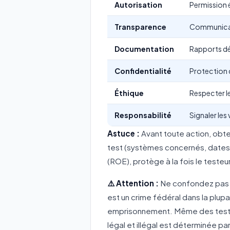
Autorisation
Permission é
Transparence
Communicati
Documentation
Rapports dét
Confidentialité
Protection
Éthique
Respecter le
Responsabilité
Signaler les 
Astuce :
Avant toute action, obte
test (systèmes concernés, dates
(ROE), protège à la fois le teste
⚠️ Attention :
Ne confondez pas ha
est un crime fédéral dans la plup
emprisonnement. Même des tests "i
légal et illégal est déterminée par