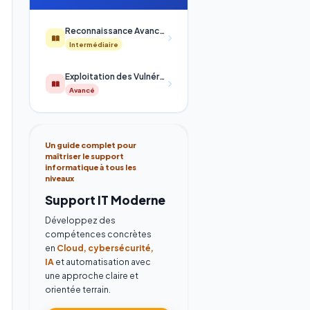
Reconnaissance Avancée avec Kali Linux : Maîtriser l'Intelligence de Menace
Intermédiaire
Exploitation des Vulnérabilités Réseau : Architecture Interne et Techniques Avancées de Kali Linux
Avancé
Un guide complet pour
maîtriser le support
informatique à tous les
niveaux
Support IT Moderne
Développez des
compétences concrètes
en
Cloud, cybersécurité,
IA
et automatisation avec
une approche claire et
orientée terrain.