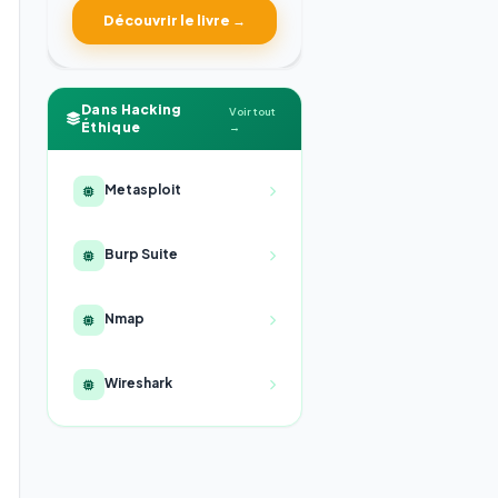
Découvrir le livre →
Dans Hacking
Voir tout
Éthique
→
Metasploit
Burp Suite
Nmap
Wireshark