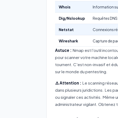
Whois
Information s
Dig/Nslookup
Requêtes DNS
Netstat
Connexions r
Wireshark
Capture de pa
Astuce :
Nmap est l'outil incont
pour scanner votre machine locale
tournent. C'est non-invasif et é
sur le monde du pentesting.
⚠️ Attention :
Le scanning réseau
dans plusieurs juridictions. Les 
ou signaler ces activités. Même 
administrateur vigilant. Obtenez t