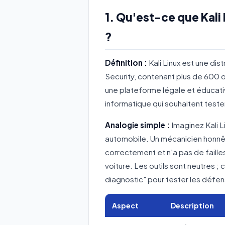
1. Qu'est-ce que Kali
?
Définition :
Kali Linux est une dis
Security, contenant plus de 600 o
une plateforme légale et éducati
informatique qui souhaitent test
Analogie simple :
Imaginez Kali 
automobile. Un mécanicien honnête
correctement et n'a pas de failles 
voiture. Les outils sont neutres ; c
diagnostic" pour tester les défe
Aspect
Description