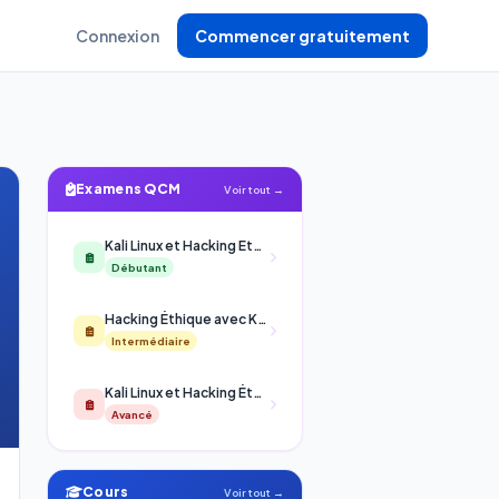
Connexion
Commencer gratuitement
Examens QCM
Voir tout →
Kali Linux et Hacking Ethique
Débutant
Hacking Éthique avec Kali Linux
Intermédiaire
Kali Linux et Hacking Éthique Avancé
Avancé
Cours
Voir tout →