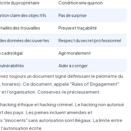
crite du propriétaire
Condition sine qua non
on claire des objectifs
Pas de surprise
aillés des trouvailles
Preuve et traçabilité
 des données découvertes
Respect du secret professionnel
 cadre légal
Agir moralement
vulnérabilités
Aider à corriger
nez toujours un document signé définissant le périmètre du
, horaires). Ce document, appelé "Rules of Engagement"
ur et l'organisation. Conservez-le précieusement.
cking éthique et hacking criminel. Le hacking non autorisé
art des pays. Les peines incluent amendes et
nnocents" sans autorisation sont illégaux. La limite entre
 l'autorisation écrite.