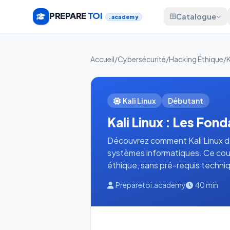
PREPARE
TOI
Catalogue
.academy
Accueil
/
Cybersécurité
/
Hacking Éthique
/
K
Kali Linux
Débutant
Kali Linux : Les Fo
Découvrez comment Kali Linux d
systèmes informatiques. Ce cour
éthique, sans pré-requis techni
Preparetoi.academy
40 min