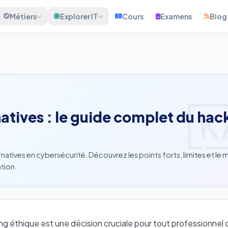
Métiers
Explorer IT
Cours
Examens
Blog
rnatives : le guide complet du hac
natives en cybersécurité. Découvrez les points forts, limites et le m
tion.
ng éthique est une décision cruciale pour tout professionnel d