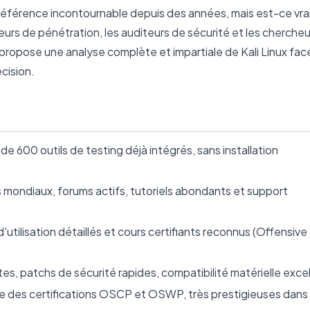
 référence incontournable depuis des années, mais est-ce vra
teurs de pénétration, les auditeurs de sécurité et les chercheu
s propose une analyse complète et impartiale de Kali Linux fac
cision.
 de 600 outils de testing déjà intégrés, sans installation
urs mondiaux, forums actifs, tutoriels abondants et support
'utilisation détaillés et cours certifiants reconnus (Offensive
tes, patchs de sécurité rapides, compatibilité matérielle exce
ocle des certifications OSCP et OSWP, très prestigieuses dans