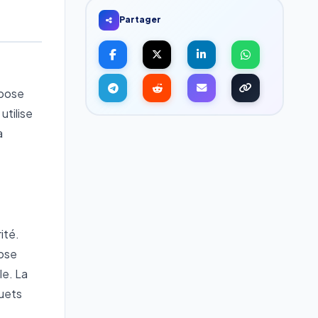
Partager
opose
utilise
a
ité.
pose
le. La
quets