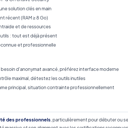
ne solution clés en main
ent récent (RAM ≥ 8 Go)
traide et de ressources
ils : tout est déjà présent
econnue et professionnelle
en, besoin d'anonymat avancé, préférez interface moderne
trôle maximal, détestez les outils inutiles
me principal, situation contrainte professionnellement
rité des professionnels
, particulièrement pour débuter ou s
 massive et son alignment avec les certifications reconnues