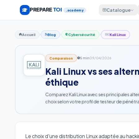
PREPARE
TOI
Catalogue
.academy
Accueil
Blog
Cybersécurité
Kali Linux
5 min
09/04/2026
Comparaison
Kali Linux vs ses alte
éthique
Comparez Kali Linux avec ses principales alter
choix selon votre profil de testeur de pénétra
Le choix d'une distribution Linux adaptée au hacki