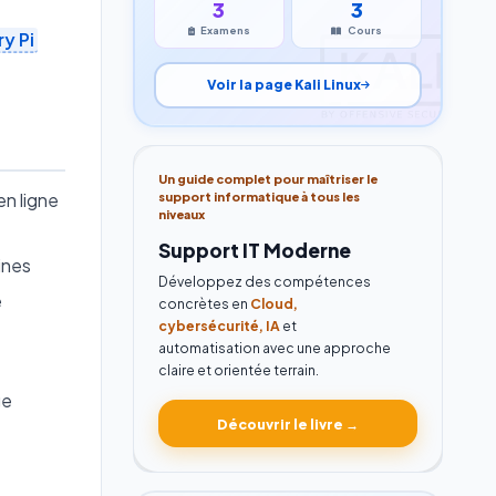
3
3
Examens
Cours
y Pi
Voir la page Kali Linux
Un guide complet pour maîtriser le
en ligne
support informatique à tous les
niveaux
Support IT Moderne
ines
Développez des compétences
e
concrètes en
Cloud,
cybersécurité, IA
et
automatisation avec une approche
claire et orientée terrain.
ge
Découvrir le livre →