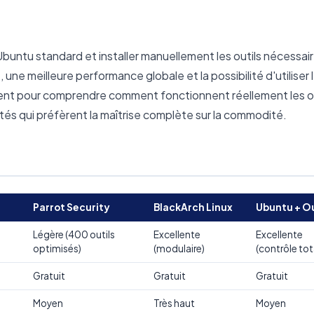
buntu standard et installer manuellement les outils nécessair
une meilleure performance globale et la possibilité d'utiliser 
ent pour comprendre comment fonctionnent réellement les ou
tés qui préfèrent la maîtrise complète sur la commodité.
Parrot Security
BlackArch Linux
Ubuntu + Ou
Légère (400 outils
Excellente
Excellente
optimisés)
(modulaire)
(contrôle tot
Gratuit
Gratuit
Gratuit
Moyen
Très haut
Moyen