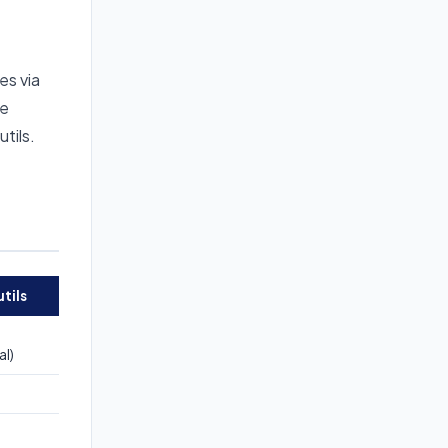
es via
le
tils.
tils
al)