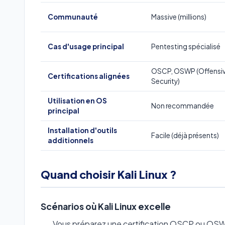
Communauté
Massive (millions)
Cas d'usage principal
Pentesting spécialisé
OSCP, OSWP (Offensi
Certifications alignées
Security)
Utilisation en OS
Non recommandée
principal
Installation d'outils
Facile (déjà présents)
additionnels
Quand choisir Kali Linux ?
Scénarios où Kali Linux excelle
Vous préparez une certification OSCP ou OSW