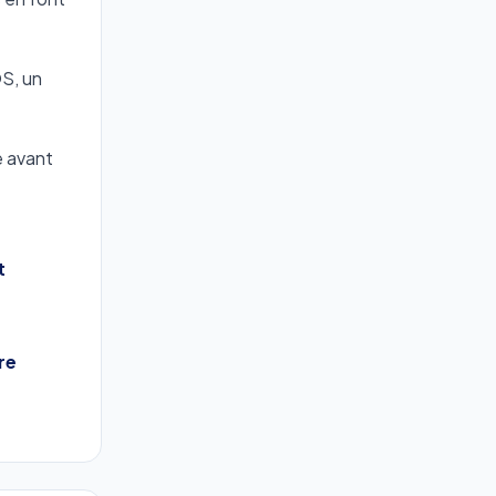
OS, un
e avant
t
re