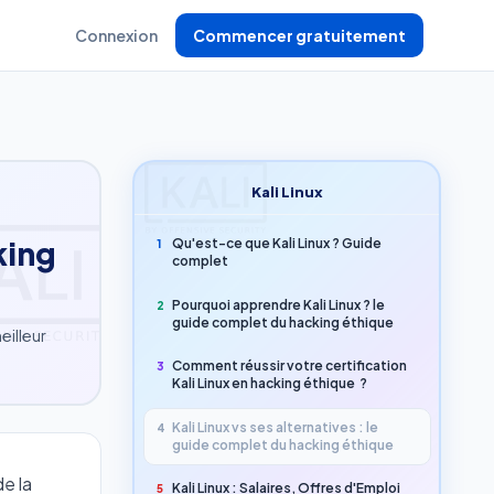
Connexion
Commencer gratuitement
Kali Linux
king
Qu'est-ce que Kali Linux ? Guide
1
complet
Pourquoi apprendre Kali Linux ? le
2
guide complet du hacking éthique
eilleur
Comment réussir votre certification
3
Kali Linux en hacking éthique ?
Kali Linux vs ses alternatives : le
4
guide complet du hacking éthique
e la
Kali Linux : Salaires, Offres d'Emploi
5