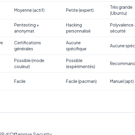
Très grande
Moyenne (actif)
Petite (expert)
(Ubuntu)
Pentesting +
Hacking
Polyvalence 
anonymat
personnalisé
sécurité
ve
Certifications
Aucune
Aucune spéc
générales
spécifique
Possible (mode
Possible
Recomman
couleur)
(expérimentés)
Facile
Facile (pacman)
Manuel (apt)
P d'Offensive Security