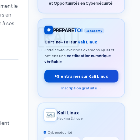
et Opportunités en Cybersécurité
iment le
rs en
e à ses
PREPARE
TOI
.academy
Certifie-toi sur
Kali Linux
Entraîne-toi avec nos examens QCM et
obtiens une
certification numérique
vérifiable
.
S'entraîner sur Kali Linux
Inscription gratuite →
Kali Linux
Hacking Éthique
llent
Cybersécurité